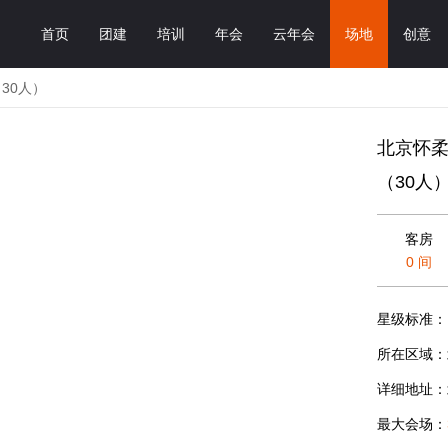
首页
团建
培训
年会
云年会
场地
创意
30人）
北京怀
（30人
客房
0 间
星级标准：
所在区域：
详细地址：
最大会场：