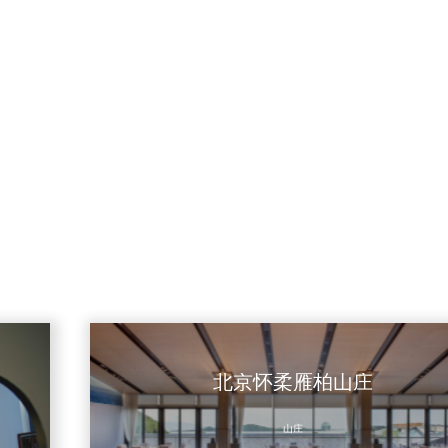
北京怀柔雁柏山庄
山庄