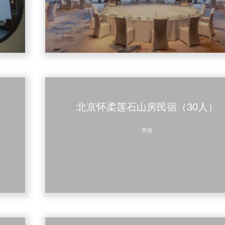
北京怀柔莲石山房民宿（30人）
民宿