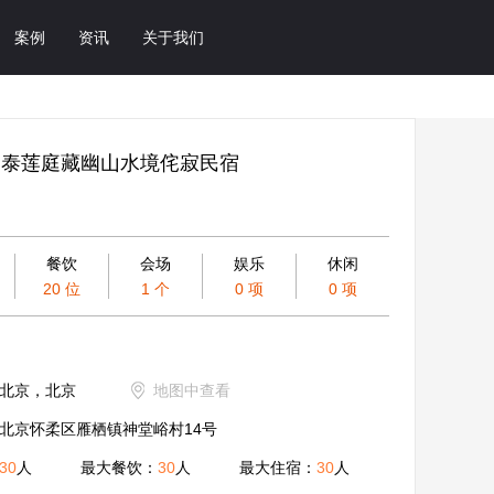
案例
资讯
关于我们
柔泰莲庭藏幽山水境侘寂民宿
）
餐饮
会场
娱乐
休闲
20 位
1 个
0 项
0 项
北京，北京
地图中查看
北京怀柔区雁栖镇神堂峪村14号
30
人
最大餐饮：
30
人
最大住宿：
30
人