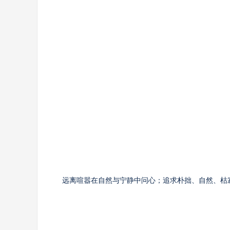
远离喧嚣在自然与宁静中问心；追求朴拙、自然、枯寂